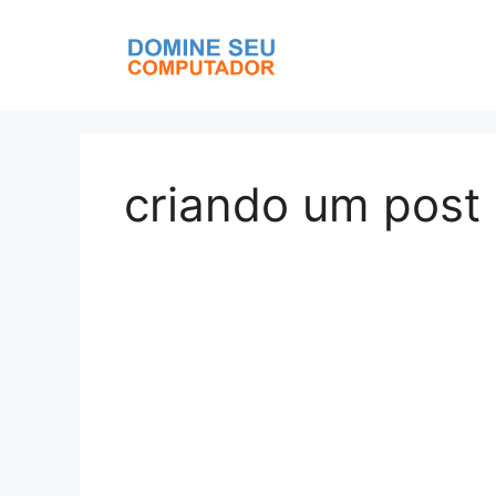
Pular
para
o
conteúdo
criando um post