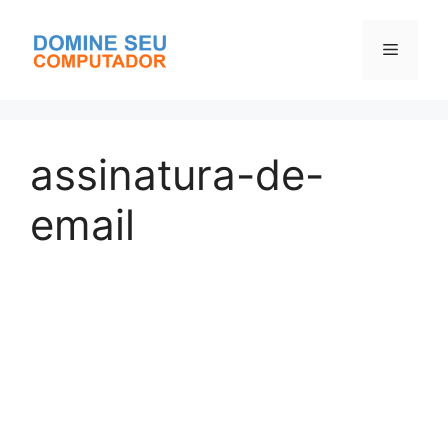
Pular
para
Menu
o
conteúdo
assinatura-de-
email