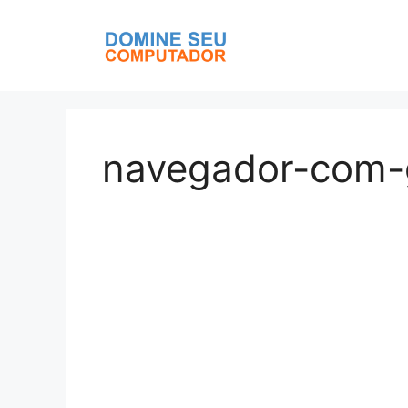
Pular
para
o
conteúdo
navegador-com-