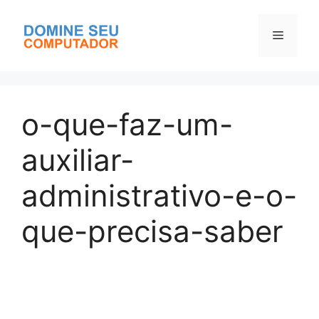
Pular
para
Menu
o
conteúdo
o-que-faz-um-
auxiliar-
administrativo-e-o-
que-precisa-saber