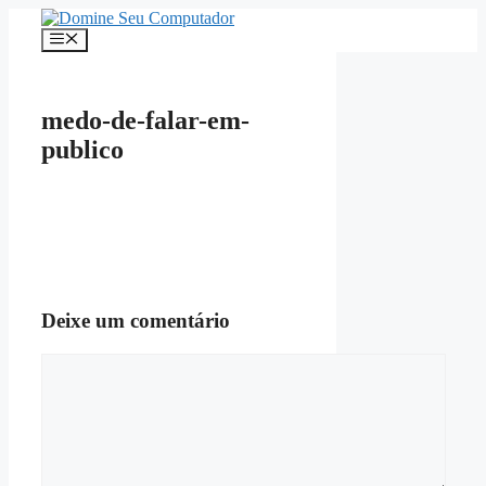
Pular
para
Menu
o
conteúdo
medo-de-falar-em-
publico
Deixe um comentário
Comentário